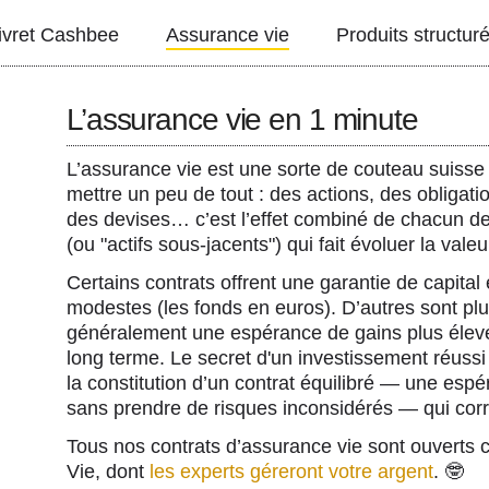
ivret Cashbee
Assurance vie
Produits structur
L’assurance vie en 1 minute
e
h
L’assurance vie est une sorte de couteau suisse 
mettre un peu de tout : des actions, des obligat
des devises… c’est l’effet combiné de chacun d
(ou "actifs sous-jacents") qui fait évoluer la valeu
Certains contrats offrent une garantie de capital
modestes (les fonds en euros). D’autres sont plu
généralement une espérance de gains plus élevé
long terme. Le secret d'un investissement réuss
la constitution d’un contrat équilibré — une espé
sans prendre de risques inconsidérés — qui cor
Tous nos contrats d’assurance vie sont ouverts 
Vie, dont
les experts géreront votre argent
. 🤓