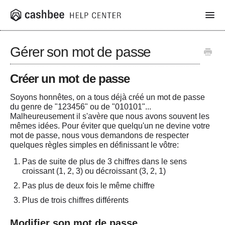
Toggl
Navig
Gérer son mot de passe
App
Créer un mot de passe
Livret Cashbee
Soyons honnêtes, on a tous déjà créé un mot de passe
Assurance vie
du genre de "123456" ou de "010101"...
Malheureusement il s'avère que nous avons souvent les
mêmes idées. Pour éviter que quelqu'un ne
devine
votre
Produits structurés
mot de passe, nous vous demandons de respecter
quelques règles simples en définissant le vôtre:
PER
Pas de suite de plus de 3 chiffres dans le sens
croissant (1, 2, 3) ou décroissant (3, 2, 1)
SCPI
Pas plus de deux fois le même chiffre
Plus de trois chiffres différents
Cashbee Pro
Modifier son mot de passe