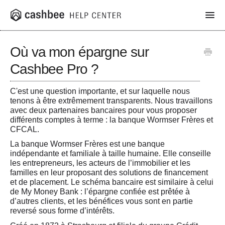
Toggl
Navig
Où va mon épargne sur
App
Cashbee Pro ?
Livret Cashbee
C'est une question importante, et sur laquelle nous
tenons à être extrêmement transparents. Nous travaillons
Assurance vie
avec deux partenaires bancaires pour vous proposer
différents comptes à terme : la banque Wormser Frères et
Produits structurés
CFCAL.
La
banque Wormser Frères
est une banque
PER
indépendante et familiale à taille humaine. Elle conseille
les entrepreneurs, les acteurs de l’immobilier et les
familles en leur proposant des solutions de financement
SCPI
et de placement. Le schéma bancaire est similaire à celui
de My Money Bank : l’épargne confiée est prêtée à
Cashbee Pro
d’autres clients, et les bénéfices vous sont en partie
reversé sous forme d’intérêts.