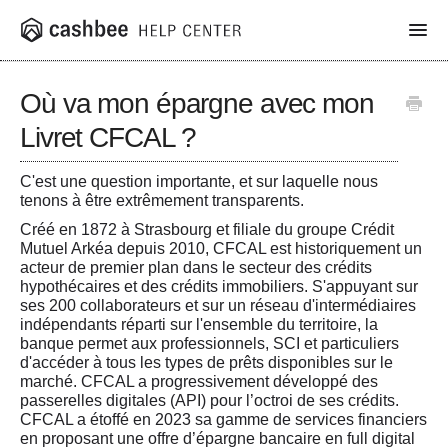
Toggl
Navig
Où va mon épargne avec mon
App
Livret CFCAL ?
Livret Cashbee
C'est une question importante, et sur laquelle nous
tenons à être extrêmement transparents.
Assurance vie
Créé en 1872 à Strasbourg et filiale du groupe Crédit
Mutuel Arkéa depuis 2010, CFCAL est historiquement un
Produits structurés
acteur de premier plan dans le secteur des crédits
hypothécaires et des crédits immobiliers. S'appuyant sur
PER
ses 200 collaborateurs et sur un réseau d'intermédiaires
indépendants réparti sur l'ensemble du territoire, la
banque permet aux professionnels, SCI et particuliers
SCPI
d'accéder à tous les types de prêts disponibles sur le
marché. CFCAL a progressivement développé des
Cashbee Pro
passerelles digitales (API) pour l’octroi de ses crédits.
CFCAL a étoffé en 2023 sa gamme de services financiers
en proposant une offre d’épargne bancaire en full digital